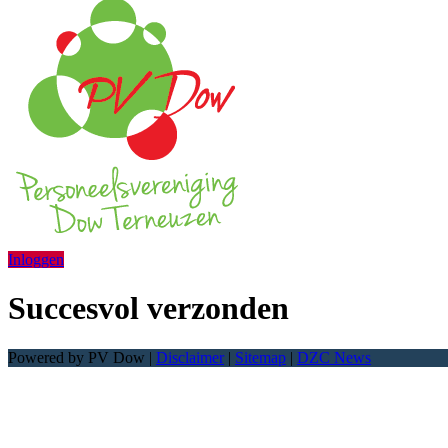
Inloggen
Succesvol verzonden
Powered by PV Dow |
Disclaimer
|
Sitemap
|
DZC News